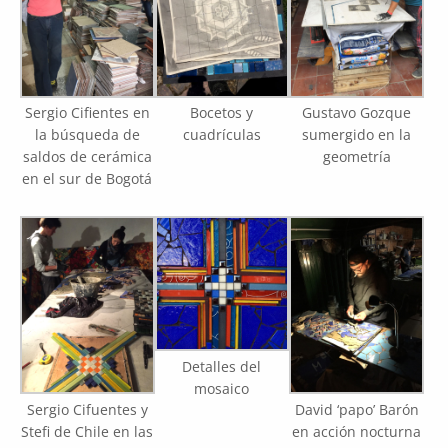
Sergio Cifientes en
Bocetos y
Gustavo Gozque
la búsqueda de
cuadrículas
sumergido en la
saldos de cerámica
geometría
en el sur de Bogotá
Detalles del
mosaico
Sergio Cifuentes y
David ‘papo’ Barón
Stefi de Chile en las
en acción nocturna