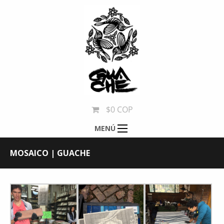
$0 COP
MENÚ
MOSAICO | GUACHE