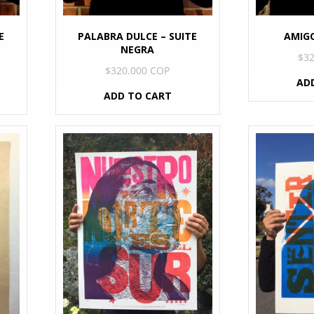
E
PALABRA DULCE – SUITE
AMIGO
NEGRA
$
3
$
320.000 COP
AD
ADD TO CART