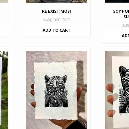
RE EXISTIMOS!
SOY PO
SU
$
430.000 COP
$
3
ADD TO CART
AD