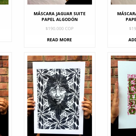
MÁSCARA JAGUAR SUITE
MÁSCARA
PAPEL ALGODÓN
PAPE
$
190.000 COP
$
1
READ MORE
AD