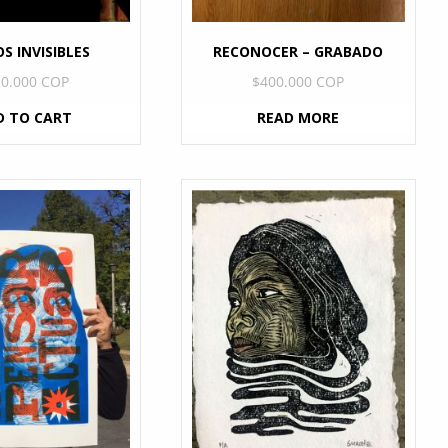
S INVISIBLES
RECONOCER – GRABADO
20.000 COP
$
400.000 COP
D TO CART
READ MORE