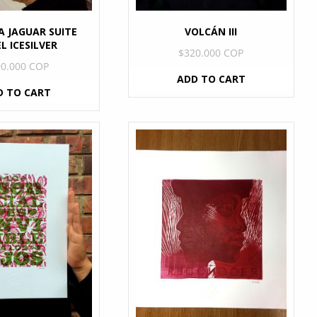
 JAGUAR SUITE
VOLCÁN III
L ICESILVER
$
320.000 COP
90.000 COP
ADD TO CART
D TO CART