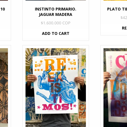
 10
INSTINTO PRIMARIO.
PLATO TI
JAGUAR MADERA
$
4
$
1.600.000 COP
R
ADD TO CART