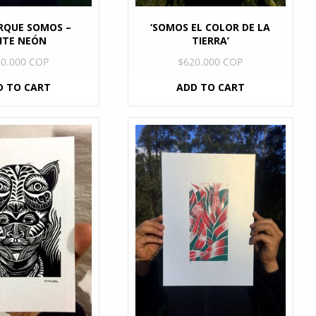
RQUE SOMOS –
‘SOMOS EL COLOR DE LA
ITE NEÓN
TIERRA’
80.000 COP
$
620.000 COP
D TO CART
ADD TO CART