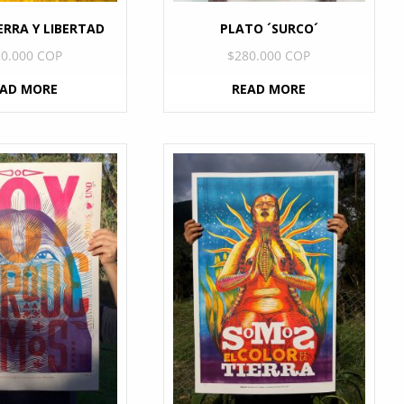
ERRA Y LIBERTAD
PLATO ´SURCO´
20.000 COP
$
280.000 COP
EAD MORE
READ MORE