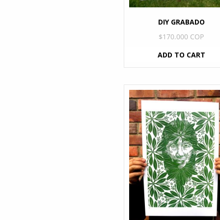
DIY GRABADO
$
170.000 COP
ADD TO CART