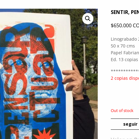
SENTIR, P
$
650.000 C
Linograbado 2
50 x 70 cms
Papel Fabria
Ed. 13 copias
***********
2 copias disp
Out of stock
seguir