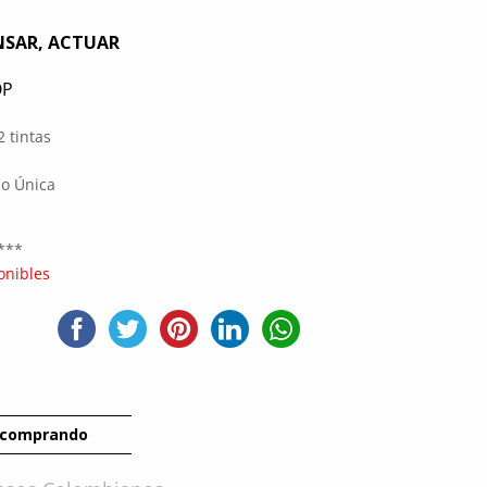
ENSAR, ACTUAR
OP
 tintas
no Única
***
onibles
 comprando