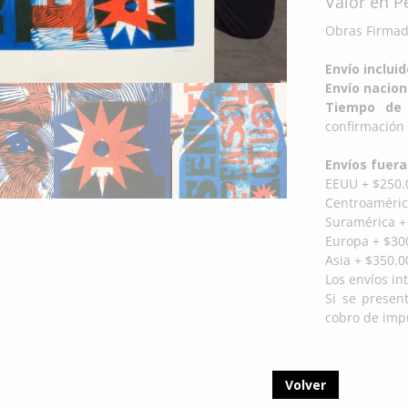
Valor en 
Obras Firmada
Envío inclui
Envío nacion
Tiempo de 
confirmación 
Envíos fuera
EEUU + $250.
Centroaméric
Suramérica +
Europa + $300
Asia + $350.0
Los envíos in
Si se presen
cobro de impu
Volver