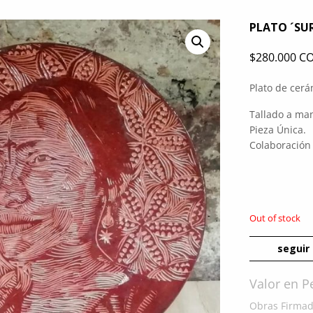
PLATO ´SU
$
280.000 C
Plato de cer
Tallado a ma
Pieza Única.
Colaboración
Out of stock
seguir
Valor en 
Obras Firmada