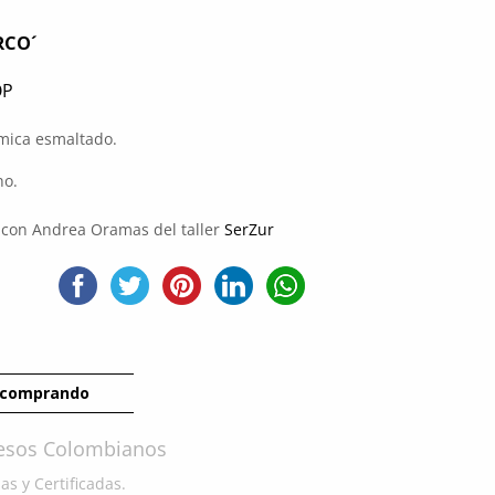
RCO´
OP
ámica esmaltado.
no.
 con Andrea Oramas del taller
SerZur
 comprando
Pesos Colombianos
s y Certificadas.