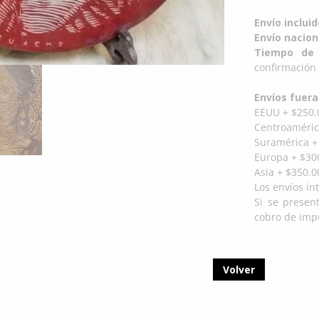
Envío inclui
Envío nacion
Tiempo de 
confirmación 
Envíos fuera
EEUU + $250.
Centroaméric
Suramérica +
Europa + $300
Asia + $350.0
Los envíos in
Si se presen
cobro de impu
Volver