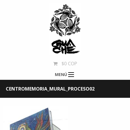
$0 COP
MENÚ
CENTROMEMORIA_MURAL_PROCESO02