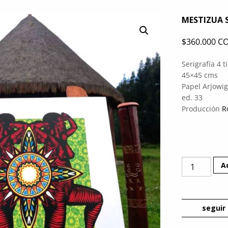
MESTIZUA 
$
360.000 C
Serigrafía 4 t
45×45 cms
Papel Arjowig
ed. 33
Producción
R
Mestizua
A
Serigrafía
quantity
seguir