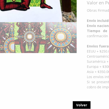
Valor en 
Obras Firmada
Envío inclui
Envío nacion
Tiempo de 
confirmación 
Envíos fuera
EEUU + $250.
Centroaméric
Suramérica +
Europa + $300
Asia + $350.0
Los envíos in
Si se presen
cobro de impu
Volver