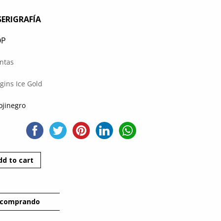
SERIGRAFÍA
OP
intas
gins Ice Gold
ojinegro
dd to cart
 comprando