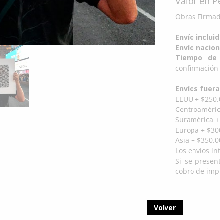
Valor en 
Obras Firmada
Envío inclui
Envío nacion
Tiempo de 
confirmación 
Envíos fuera
EEUU + $250.
Centroaméric
Suramérica +
Europa + $300
Asia + $350.0
Los envíos in
Si se presen
cobro de impu
Volver