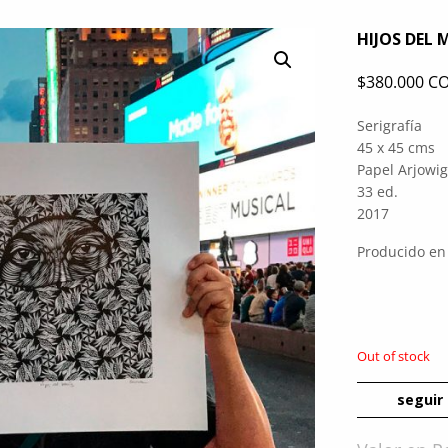
HIJOS DEL 
$
380.000 C
Serigrafía
45 x 45 cms
Papel Arjowig
33 ed.
2017
Producido e
Out of stock
seguir