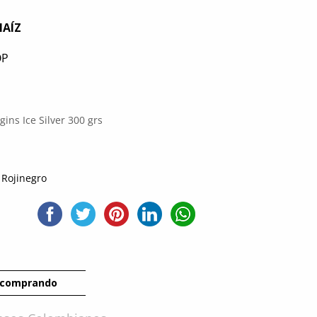
MAÍZ
OP
gins Ice Silver 300 grs
n
Rojinegro
 comprando