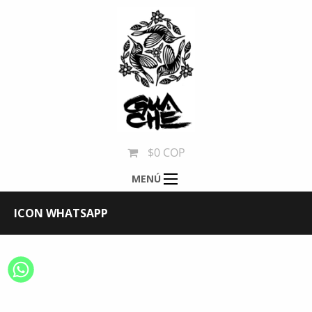
$0 COP
MENÚ
ICON WHATSAPP