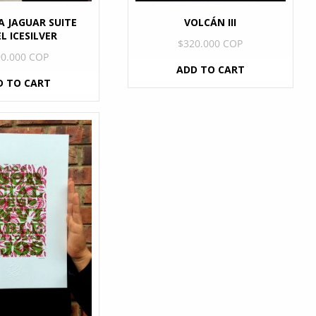
 JAGUAR SUITE
VOLCÁN III
L ICESILVER
$
320.000 COP
90.000 COP
ADD TO CART
D TO CART