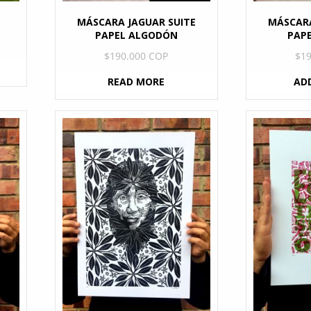
MÁSCARA JAGUAR SUITE
MÁSCARA
PAPEL ALGODÓN
PAPE
$
190.000 COP
$
1
READ MORE
AD