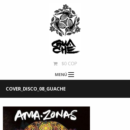
$0 COP
MENÚ
COVER_DISCO_08_GUACHE