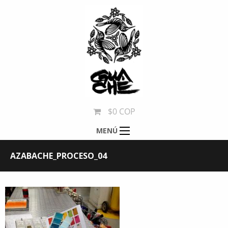
$0 COP
MENÚ
AZABACHE_PROCESO_04