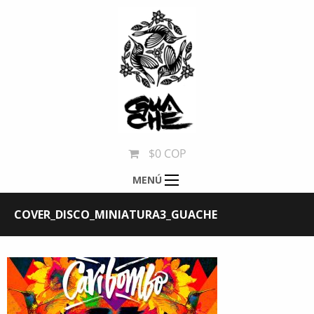
$0 COP
MENÚ
COVER_DISCO_MINIATURA3_GUACHE