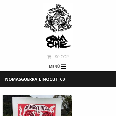
$0 COP
MENÚ
NOMASGUERRA_LINOCUT_00