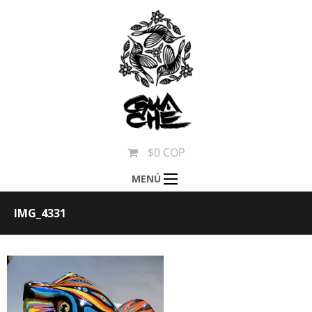
$0 COP
MENÚ
IMG_4331