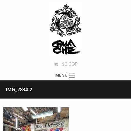
$0 COP
MENÚ
IMG_2834-2