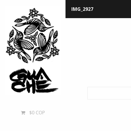
IMG_2927
$0 COP